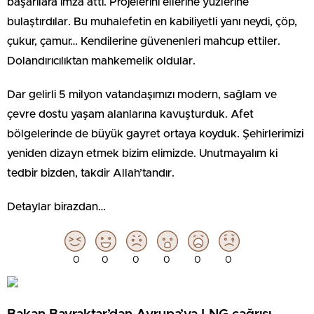
başarılara imza attı. Projelerini ellerine yüzlerine
bulaştırdılar. Bu muhalefetin en kabiliyetli yanı neydi, çöp,
çukur, çamur… Kendilerine güvenenleri mahcup ettiler.
Dolandırıcılıktan mahkemelik oldular.
Dar gelirli 5 milyon vatandaşımızı modern, sağlam ve
çevre dostu yaşam alanlarına kavuşturduk. Afet
bölgelerinde de büyük gayret ortaya koyduk. Şehirlerimizi
yeniden dizayn etmek bizim elimizde. Unutmayalım ki
tedbir bizden, takdir Allah’tandır.
Detaylar birazdan…
0
0
0
0
0
0