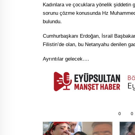
Kadınlara ve çocuklara yönelik şiddetin
sorunu çözme konusunda Hz Muhammed’in 
bulundu.
Cumhurbaşkanı Erdoğan, İsrail Başbakan
Filistin’de olan, bu Netanyahu denilen ga
Ayrıntılar gelecek….
0
0