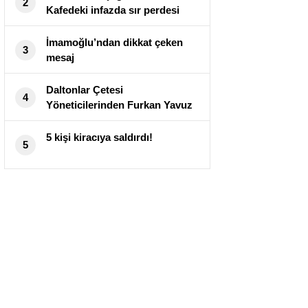
2
Kafedeki infazda sır perdesi
aralandı!
İmamoğlu’ndan dikkat çeken
3
mesaj
Daltonlar Çetesi
4
Yöneticilerinden Furkan Yavuz
Belçika’da Silahlı Saldırıda Öldü
5 kişi kiracıya saldırdı!
5