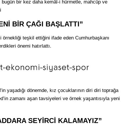
zi bugün bir kez daha kemâl-i hürmetle, mahcûp ve
i
Nİ BİR ÇAĞI BAŞLATTI”
 örnekliği teşkil ettiğini ifade eden Cumhurbaşkanı
dikleri önemi hatırlattı.
yaşadığı dönemde, kız çocuklarının diri diri toprağa
in zamanı aşan tavsiyeleri ve örnek yaşantısıyla yeni
ADDARA SEYİRCİ KALAMAYIZ”