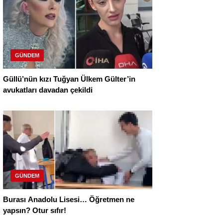
GÜNDEM
Güllü’nün kızı Tuğyan Ülkem Gülter’in
avukatları davadan çekildi
GÜNDEM
Burası Anadolu Lisesi… Öğretmen ne
yapsın? Otur sıfır!