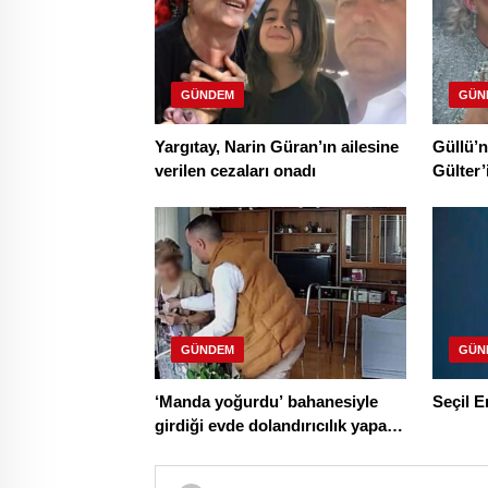
GÜNDEM
GÜN
Yargıtay, Narin Güran’ın ailesine
Güllü’
verilen cezaları onadı
Gülter’
çekildi
GÜNDEM
GÜN
‘Manda yoğurdu’ bahanesiyle
Seçil E
girdiği evde dolandırıcılık yapan
şüpheli tutuklandı