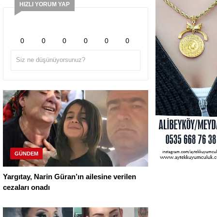
HIZLI YORUM YAP
0
0
0
0
0
0
GÜNDEM
Yargıtay, Narin Güran’ın ailesine verilen
cezaları onadı