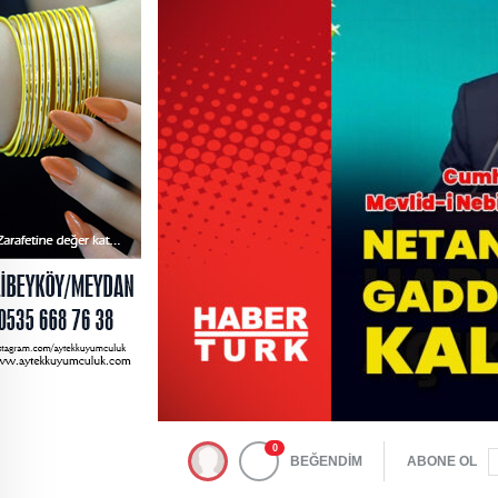
0
BEĞENDİM
ABONE OL