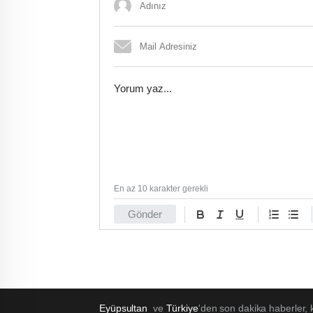
En az 10 karakter gerekli
Gönder
Eyüpsultan
ve
Türkiye
'den son dakika haberler,