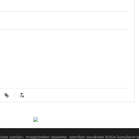
 köşe yazıları, magazinden siyasete, spordan seyahate bütün konuların t