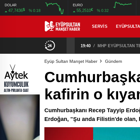
DOLAR
EURO
$
€
47,7436
55,2510
% 0.18
% 0.32
SERVIS
EYÜPSULT
CHP EYÜPSULTAN İLÇE ÖRGÜTÜ ÜYELERİ ANKARA’DA TEMASLARDA BULUNDU
19:40
/
MHP EYÜPSULTAN TE
Eyüp Sultan Manşet Haber
Gündem
Cumhurbaşka
kafirin o kıy
Cumhurbaşkanı Recep Tayyip Erdoğa
Erdoğan, "Şu anda Filistin'de olan,