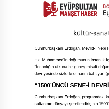
Cumhurbaşkanı Erdoğan, Mevlid-i Nebi Ha
Hz. Muhammed’in doğumunun insanlık i
“İnsanlığın ufkuna bir güneş misali doğa
devriyesinde sizlerle olmanın bahtiyarlığ
“1500’ÜNCÜ SENE-İ DEVR
Cumhurbaşkanı Erdoğan, programdaki kon
sultanının dünyayı şereflendirişinin 1500