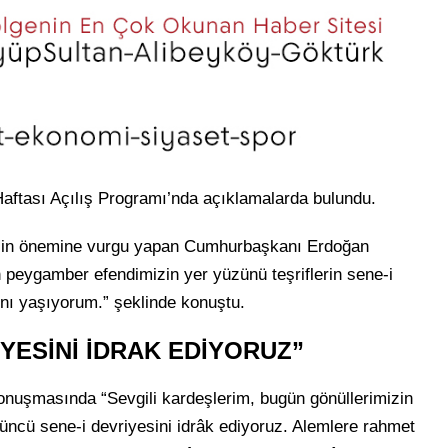
ftası Açılış Programı’nda açıklamalarda bulundu.
çin önemine vurgu yapan Cumhurbaşkanı Erdoğan
n peygamber efendimizin yer yüzünü teşriflerin sene-i
ını yaşıyorum.” şeklinde konuştu.
İYESİNİ İDRAK EDİYORUZ”
uşmasında “Sevgili kardeşlerim, bugün gönüllerimizin
’üncü sene-i devriyesini idrâk ediyoruz. Alemlere rahmet