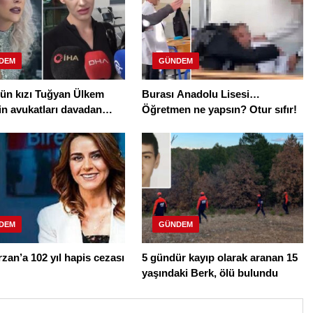
DEM
GÜNDEM
nün kızı Tuğyan Ülkem
Burası Anadolu Lisesi…
in avukatları davadan
Öğretmen ne yapsın? Otur sıfır!
DEM
GÜNDEM
rzan’a 102 yıl hapis cezası
5 gündür kayıp olarak aranan 15
yaşındaki Berk, ölü bulundu