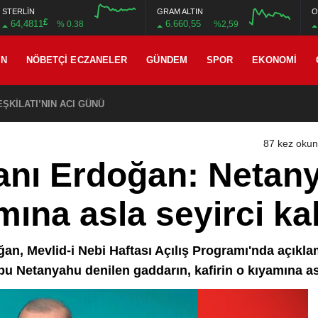
STERLİN
GRAM ALTIN
O
£
64,4811
6.660,55
% 0.38
%2,59
AN
NÖBETÇI ECZANELER
GÜNDEM
SPOR
EKONOMI
ŞKİLATI’NIN ACI GÜNÜ
87 kez oku
nı Erdoğan: Netany
amına asla seyirci k
n, Mevlid-i Nebi Haftası Açılış Programı'nda açık
 bu Netanyahu denilen gaddarın, kafirin o kıyamına as