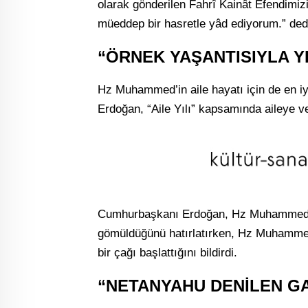
olarak gönderilen Fahrî Kainât Efendimi
müeddep bir hasretle yâd ediyorum.” ded
“ÖRNEK YAŞANTISIYLA YE
Hz Muhammed’in aile hayatı için de en iyi
Erdoğan, “Aile Yılı” kapsamında aileye ver
Cumhurbaşkanı Erdoğan, Hz Muhammed’in 
gömüldüğünü hatırlatırken, Hz Muhammed’
bir çağı başlattığını bildirdi.
“NETANYAHU DENİLEN G