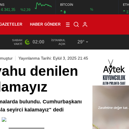
NS
BİTCOİN
ET
4.341,35
%
%2,39
฿
Ξ
GAZETELER
HABER GÖNDER
SABAH
İSTANBUL
02:00
29°
13:33
/
BAŞKAN DR. MİTHAT BÜLENT ÖZMEN’DEN KAMUOYU
VAKTI
AÇIK
nmuştur
Yayınlanma Tarihi: Eylül 3, 2025 21:45
ahu denilen
alamayız
lamalarda bulundu. Cumhurbaşkanı
la seyirci kalamayız" dedi