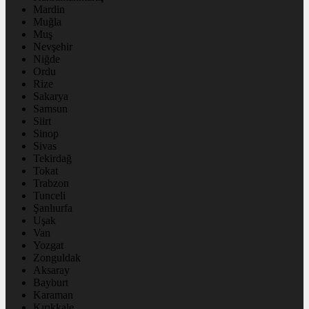
Mardin
Muğla
Muş
Nevşehir
Niğde
Ordu
Rize
Sakarya
Samsun
Siirt
Sinop
Sivas
Tekirdağ
Tokat
Trabzon
Tunceli
Şanlıurfa
Uşak
Van
Yozgat
Zonguldak
Aksaray
Bayburt
Karaman
Kırıkkale