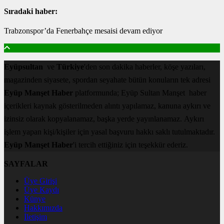
Sıradaki haber:
Trabzonspor’da Fenerbahçe mesaisi devam ediyor
Eyüpsultan
ve
Türkiye
'den son dakika haberler, köşe yazıları,
magazinden siyasete, spordan seyahate bütün konuların tek adresi
Eyüp Manşet Haber
platformunda; Eyüp Sultan Manşet haber
içerikleri kaynak gösterilmeden alıntı yapılamaz, kanuna aykırı ve
izinsiz olarak kopyalanamaz, başka yerde yayınlanamaz. Aykırı
işlem yapan kişi/kişiler için yasal başvuru hakkı saklı tutulmaktadır.
Eyüp Manşet Haber
'i tercih ettiğiniz için teşekkür ederiz.
SAYFALAR
Üye Girişi
Üye Kaydı
Künye
Hakkımızda
İletişim