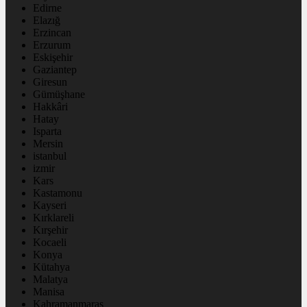
Edirne
Elazığ
Erzincan
Erzurum
Eskişehir
Gaziantep
Giresun
Gümüşhane
Hakkâri
Hatay
Isparta
Mersin
istanbul
izmir
Kars
Kastamonu
Kayseri
Kırklareli
Kırşehir
Kocaeli
Konya
Kütahya
Malatya
Manisa
Kahramanmaraş