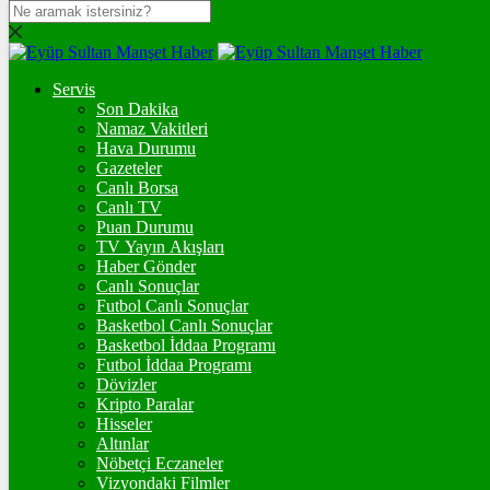
DOLAR
47,7436
$
% 0.18
Servis
EURO
Son Dakika
Namaz Vakitleri
55,2510
€
% 0.32
Hava Durumu
STERLİN
Gazeteler
Canlı Borsa
64,4811
£
% 0.38
Canlı TV
Puan Durumu
GRAM ALTIN
TV Yayın Akışları
Haber Gönder
6.660,55
%2,59
Canlı Sonuçlar
Futbol Canlı Sonuçlar
ONS
Basketbol Canlı Sonuçlar
Basketbol İddaa Programı
4.341,35
%2,39
Futbol İddaa Programı
Dövizler
BİTCOİN
Kripto Paralar
Hisseler
฿
%
Altınlar
Nöbetçi Eczaneler
ETHEREUM
Vizyondaki Filmler