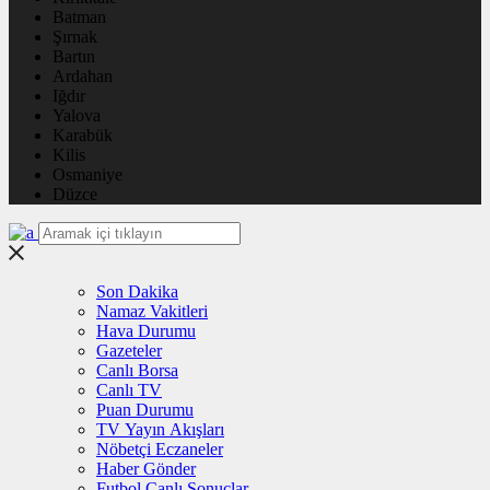
Batman
Şırnak
Bartın
Ardahan
Iğdır
Yalova
Karabük
Kilis
Osmaniye
Düzce
Son Dakika
Namaz Vakitleri
Hava Durumu
Gazeteler
Canlı Borsa
Canlı TV
Puan Durumu
TV Yayın Akışları
Nöbetçi Eczaneler
Haber Gönder
Futbol Canlı Sonuçlar