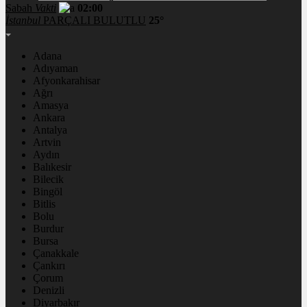
Sabah
Vakti
02:00
İstanbul
PARÇALI BULUTLU
25°
Adana
Adıyaman
Afyonkarahisar
Ağrı
Amasya
Ankara
Antalya
Artvin
Aydın
Balıkesir
Bilecik
Bingöl
Bitlis
Bolu
Burdur
Bursa
Çanakkale
Çankırı
Çorum
Denizli
Diyarbakır