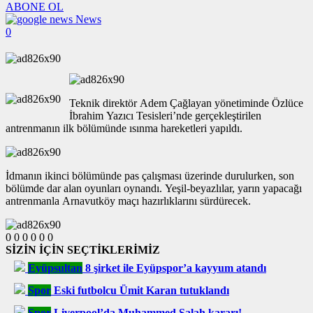
ABONE OL
News
0
Teknik direktör Adem Çağlayan yönetiminde Özlüce
İbrahim Yazıcı Tesisleri’nde gerçekleştirilen
antrenmanın ilk bölümünde ısınma hareketleri yapıldı.
İdmanın ikinci bölümünde pas çalışması üzerinde durulurken, son
bölümde dar alan oyunları oynandı. Yeşil-beyazlılar, yarın yapacağı
antrenmanla Arnavutköy maçı hazırlıklarını sürdürecek.
0
0
0
0
0
0
SİZİN İÇİN SEÇTİKLERİMİZ
Eyüpsultan
8 şirket ile Eyüpspor’a kayyum atandı
Spor
Eski futbolcu Ümit Karan tutuklandı
Spor
Liverpool’da Muhammed Salah kararı!