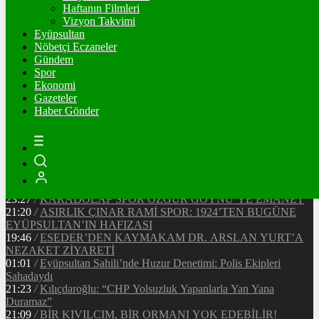
Ξ
%
Haftanın Filmleri
Vizyon Takvimi
TETHER
Eyüpsultan
Nöbetçi Eczaneler
$
%
Gündem
Spor
Ekonomi
Gazeteler
20:37
/
CHP EYÜPSULTAN İLÇE ÖRGÜTÜ ÜYELERİ
Haber Gönder
ANKARA’DA TEMASLARDA BULUNDU
19:40
/
MHP EYÜPSULTAN TEŞKİLATI’NIN ACI GÜNÜ
13:33
/
BAŞKAN DR. MİTHAT BÜLENT ÖZMEN’DEN
KAMUOYUNA AÇIKLAMA
12:34
/
Makyaj Sanatçısı Uzay Damla Yıldız, Uluslararası
Başarılarıyla Türkiye’yi Temsil Ediyor
23:27
/
KARADOLAP SPOR ÖZGÜR GÖYNÜ’YE EMANET
21:20
/
ASIRLIK ÇINAR RAMİ SPOR: 1924’TEN BUGÜNE
EYÜPSULTAN’IN HAFIZASI
19:46
/
ESEDER’DEN KAYMAKAM DR. ARSLAN YURT’A
NEZAKET ZİYARETİ
01:01
/
Eyüpsultan Sahili’nde Huzur Denetimi: Polis Ekipleri
Sahadaydı
21:23
/
Kılıçdaroğlu: “CHP Yolsuzluk Yapanlarla Yan Yana
Duramaz”
21:09
/
BİR KIVILCIM, BİR ORMANI YOK EDEBİLİR!