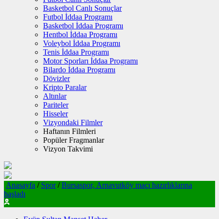
Basketbol Canlı Sonuçlar
Futbol İddaa Programı
Basketbol İddaa Programı
Hentbol İddaa Programı
Voleybol İddaa Programı
Tenis İddaa Programı
Motor Sporları İddaa Programı
Bilardo İddaa Programı
Dövizler
Kripto Paralar
Altınlar
Pariteler
Hisseler
Vizyondaki Filmler
Haftanın Filmleri
Popüler Fragmanlar
Vizyon Takvimi
Anasayfa
/
Spor
/
Bursaspor, Arnavutköy maçı hazırlıklarına
başladı