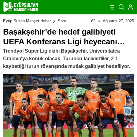
62
Ağustos 27, 2025
Eyüp Sultan Manşet Haber
Spor
Başakşehir’de hedef galibiyet!
UEFA Konferans Ligi heyecanı…
Trendyol Süper Lig ekibi Başakşehir, Universitatea
Craiova'ya konuk olacak. Turuncu-lacivertliler, 2-1
kaybettiği turun rövanşında mutlak galibiyet hedefliyor.