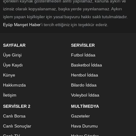
içerikleri kaynak gösterilmeden alıntı yapılamaz, kanuna aykırı ve
izinsiz olarak kopyalanamaz, başka yerde yayınlanamaz. Aykırı
işlem yapan kişi/kişiler için yasal başvuru hakkı saklı tutulmaktadır.
Eyüp Manşet Haber
'i tercih ettiğiniz için teşekkür ederiz.
SAYFALAR
SERVİSLER
Üye Girişi
Futbol İddaa
Üye Kaydı
Basketbol İddaa
Künye
Hentbol İddaa
Hakkımızda
Bilardo İddaa
İletişim
Voleybol İddaa
SERVİSLER 2
MULTİMEDYA
Canlı Borsa
Gazeteler
Canlı Sonuçlar
Hava Durumu