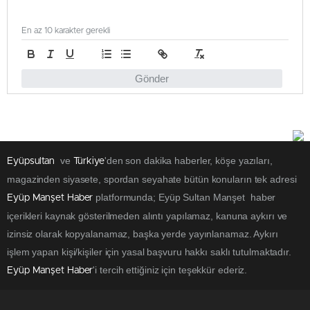
En az 10 karakter gerekli
Gönder
ve
'den son dakika haberler, köşe yazıları,
Eyüpsultan
Türkiye
magazinden siyasete, spordan seyahate bütün konuların tek adresi
platformunda; Eyüp Sultan Manşet haber
Eyüp Manşet Haber
içerikleri kaynak gösterilmeden alıntı yapılamaz, kanuna aykırı ve
izinsiz olarak kopyalanamaz, başka yerde yayınlanamaz. Aykırı
işlem yapan kişi/kişiler için yasal başvuru hakkı saklı tutulmaktadır.
'i tercih ettiğiniz için teşekkür ederiz.
Eyüp Manşet Haber