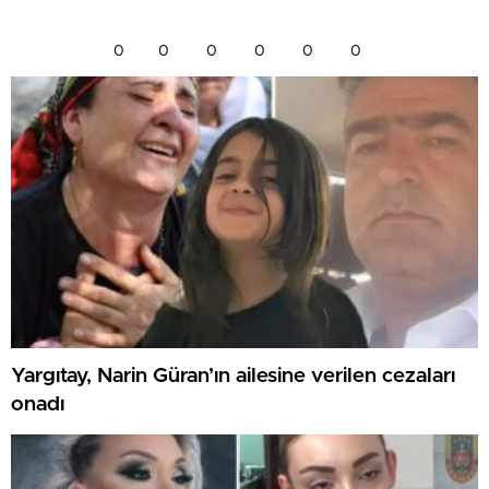
0
0
0
0
0
0
Yargıtay, Narin Güran’ın ailesine verilen cezaları
onadı