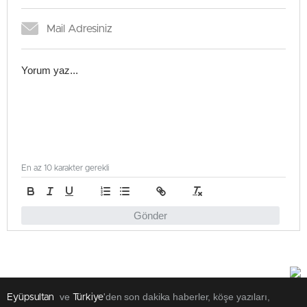
En az 10 karakter gerekli
Gönder
ve
'den son dakika haberler, köşe yazıları,
Eyüpsultan
Türkiye