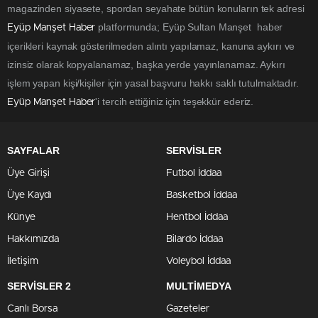
magazinden siyasete, spordan seyahate bütün konuların tek adresi
platformunda; Eyüp Sultan Manşet haber
Eyüp Manşet Haber
içerikleri kaynak gösterilmeden alıntı yapılamaz, kanuna aykırı ve
izinsiz olarak kopyalanamaz, başka yerde yayınlanamaz. Aykırı
işlem yapan kişi/kişiler için yasal başvuru hakkı saklı tutulmaktadır.
'i tercih ettiğiniz için teşekkür ederiz.
Eyüp Manşet Haber
SAYFALAR
SERVİSLER
Üye Girişi
Futbol İddaa
Üye Kaydı
Basketbol İddaa
Künye
Hentbol İddaa
Hakkımızda
Bilardo İddaa
İletişim
Voleybol İddaa
SERVİSLER 2
MULTİMEDYA
Canlı Borsa
Gazeteler