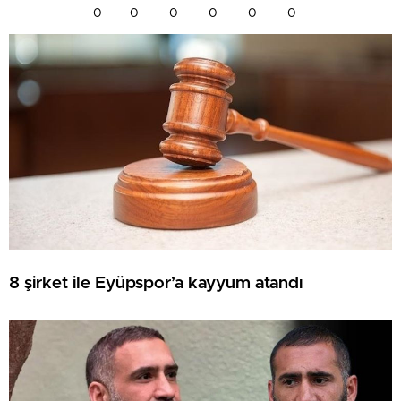
0
0
0
0
0
0
8 şirket ile Eyüpspor’a kayyum atandı